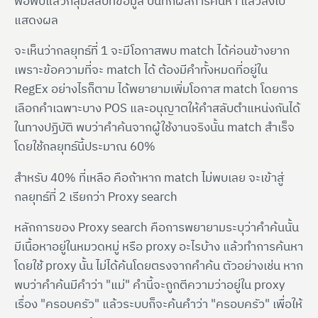
พอพบแล้วก็สุ่มสลับที่ข้อมูล บันทึกผลการค้นหา แล้วส่งไป
แสดงผล
จะเห็นว่ากลยุทธ์ที่ 1 จะมีโอกาสพบ match ได้ค่อนข้างยาก
เพราะข้อความที่จะ match ได้ ต้องมีคำทั้งหมดที่อยู่ใน
RegEx อย่างไรก็ตาม ได้พยายามเพิ่มโอกาส match โดยการ
เลือกคำเฉพาะบาง POS และอนุญาตให้คำสลับตำแหน่งกันได้
ในทางปฏิบัติ พบว่าคำค้นจากผู้ใช้งานจริงนั้น match สำเร็จ
โดยใช้กลยุทธ์นี้ประมาณ 60%
สำหรับ 40% ที่เหลือ คือถ้าหาก match ไม่พบเลย จะเข้าสู่
กลยุทธ์ที่ 2 เรียกว่า Proxy search
หลักการของ Proxy search คือการพยายามระบุว่าคำค้นนั้น
มีเนื้อหาอยู่ในหมวดหมู่ หรือ proxy อะไรบ้าง แล้วทำการค้นหา
โดยใช้ proxy นั้น ไม่ได้ค้นโดยตรงจากคำค้น ตัวอย่างเช่น หาก
พบว่าคำค้นมีคำว่า "แม่" คำนี้จะถูกตีความว่าอยู่ใน proxy
เรื่อง "ครอบครัว" แล้วระบบก็จะค้นคำว่า "ครอบครัว" เพื่อให้