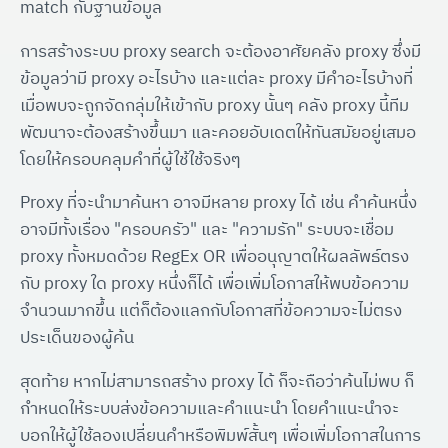
match กับฐานข้อมูล
การสร้างระบบ proxy search จะต้องอาศัยคลัง proxy ซึ่งมี
ข้อมูลว่ามี proxy อะไรบ้าง และแต่ละ proxy มีคำอะไรบ้างที่
เมื่อพบจะถูกจัดกลุ่มให้เข้ากับ proxy นั้นๆ คลัง proxy นี้ทีม
พัฒนาจะต้องสร้างขึ้นมา และคอยอับเดตให้ทันสมัยอยู่เสมอ
โดยให้ครอบคลุมคำที่ผู้ใช้ใช้จริงๆ
Proxy ที่จะนำมาค้นหา อาจมีหลาย proxy ได้ เช่น คำค้นหนึ่ง
อาจมีทั้งเรื่อง "ครอบครัว" และ "ความรัก" ระบบจะเชื่อม
proxy ทั้งหมดด้วย RegEx OR เพื่ออนุญาตให้ผลลัพธ์ตรง
กับ proxy ใด proxy หนึ่งก็ได้ เพื่อเพิ่มโอกาสให้พบข้อความ
จำนวนมากขึ้น แต่ก็ต้องแลกกับโอกาสที่ข้อความจะไม่ตรง
ประเด็นของผู้ค้น
สุดท้าย หากไม่สามารถสร้าง proxy ได้ ก็จะถือว่าค้นไม่พบ ก็
กำหนดให้ระบบส่งข้อความและคำแนะนำ โดยคำแนะนำจะ
บอกให้ผู้ใช้ลองเปลี่ยนคำหรือพิมพ์สั้นๆ เพื่อเพิ่มโอกาสในการ